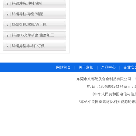
|
钨钢冲头/冲针/镶针
|
钨钢导柱/导套/滑配
|
钨钢针规/塞规/通止规
|
钨钢PG光学研磨/曲磨加工
|
钨钢异型非标件订做
网站首页
|
关于京都
|
产品中心
|
企业实
东莞市京都硬质合金制品有限公司 版权所有
电 话：18046901243 联系人
《中华人民共和国电信与信
*本站相关网页素材及相关资源均来