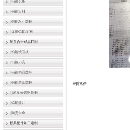
|
钨钢长条
|
钨钢管料
|
钨钢双孔圆棒
|
无磁钨钢板/棒
硬质合金成品订制
|
钨钢镜面板
|
钨钢刀具
|
钨钢精品圆球
|
钨钢超细圆棒
登阿洛伊
|
1米多长钨钢条/棒
|
钨钢垫片
|
陶瓷合金
模具配件加工定制