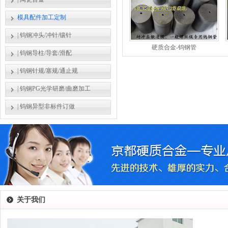
模具配件加工定制
|
钨钢冲头/冲针/镶针
硬质合金-钨钢管
|
钨钢导柱/导套/滑配
|
钨钢针规/塞规/通止规
|
钨钢PG光学研磨/曲磨加工
|
钨钢异型非标件订做
关于我们