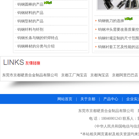
·
钨钢圆棒的产品
·
钨钢材料的产品
钨钢铣刀的选择
·
钨钢型材的产品
·
钨钢钎料与钎剂
钨钢冲头需要改善质量控..
·
钨钢长条与钢的钎焊特点
钨钢针规定制的尺寸范围
·
钨钢棒材的分类与介绍
钨钢衬套工艺及性能的运
东莞市京都硬质合金制品有限公司
京都工厂淘宝店
京都淘宝店
京都阿里巴巴店
网站首页
|
关于京都
|
产品中心
|
企业实
东莞市京都硬质合金制品有限公司 版权所有
电 话：18046901243 联系人
《中华人民共和国电信与信
*本站相关网页素材及相关资源均来