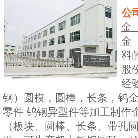
公
金
金
料
股
经
钢）圆模，圆棒，长条，钨金
零件 钨钢异型件等加工制作
（板块、圆棒、长条、带孔