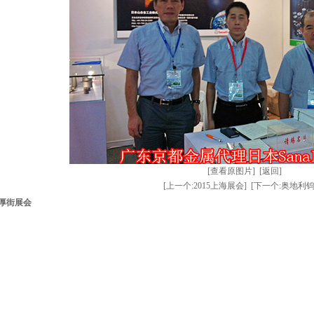
[查看原图片]
[返回]
[上一个:2015上海展会]
[下一个:奥地利钨
6厚街展会