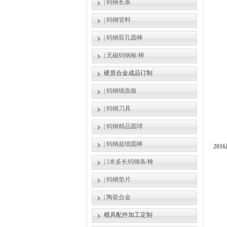
|
钨钢长条
|
钨钢管料
|
钨钢双孔圆棒
|
无磁钨钢板/棒
硬质合金成品订制
|
钨钢镜面板
|
钨钢刀具
|
钨钢精品圆球
|
钨钢超细圆棒
201
|
1米多长钨钢条/棒
|
钨钢垫片
|
陶瓷合金
模具配件加工定制